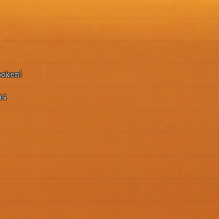
poken)
A4