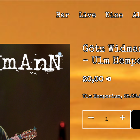
Bar
Live
Kino
A
Götz Widma
– Ulm Hemp
20,00
€
Ulm Hemperium, 25.09.
-
+