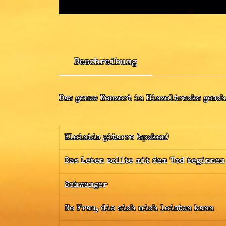
Beschreibung
Das ganze Konzert in Einzeltracks gesc
Kleintis gitarre (spoken)
Das Leben sollte mit dem Tod beginnen
Schwanger
Ne Frau, die sich mich leisten kann