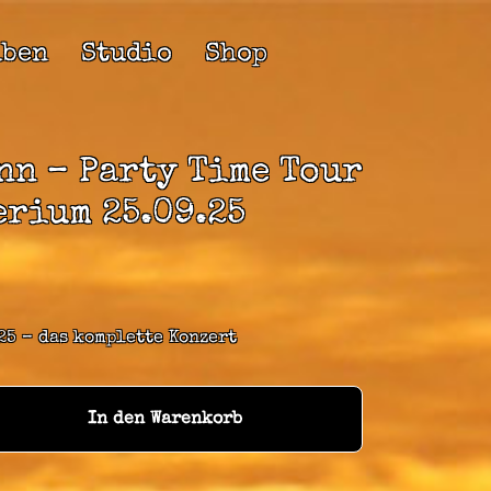
lben
Studio
Shop
nn – Party Time Tour
erium 25.09.25
25 – das komplette Konzert
In den Warenkorb