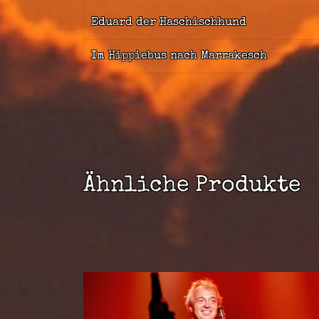
Eduard der Haschischhund
Im Hippiebus nach Marrakesch
Ähnliche Produkte