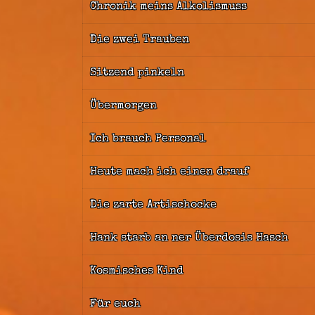
Chronik meins Alkolismuss
Die zwei Trauben
Sitzend pinkeln
Übermorgen
Ich brauch Personal
Heute mach ich einen drauf
Die zarte Artischocke
Hank starb an ner Überdosis Hasch
Kosmisches Kind
Für euch