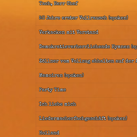
Tach, Herr Chef
50 Jahre erster Vollrausch (spoken)
Verkacken mit Verstand
Demokratieverherrlichende Hymnen (s
Zöllner vom Vollzug abhalten auf der 
Memoiren (spoken)
Party Time
Ich liebe mich
Liedermacherfachgeschäft (spoken)
Holland