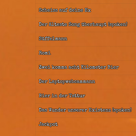
Scheiss auf deine Ex
Der älteste Song überhaupt (spoken)
Süffelmann
Romi
Zwei komma acht Kilometer Bier
Der Laptopwebcammann
Bier in der Tsttur
Das Wunder unserer Existenz (spoken)
Jackpot