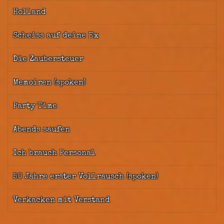
Holland
Scheiss auf deine Ex
Die Zaubersteuer
Memoiren (spoken)
Party Time
Abends saufen
Ich brauch Personal
50 Jahre erster Vollrausch (spoken)
Verkacken mit Verstand