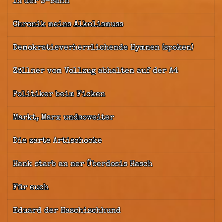
In der S-Bahn
Chronik meins Alkolismuss
Demokratieverherrlichende Hymnen (spoken)
Zöllner vom Vollzug abhalten auf der A4
Politiker beim Ficken
Markt, Marx undsoweiter
Die zarte Artischocke
Hank starb an ner Überdosis Hasch
Für euch
Eduard der Haschischhund