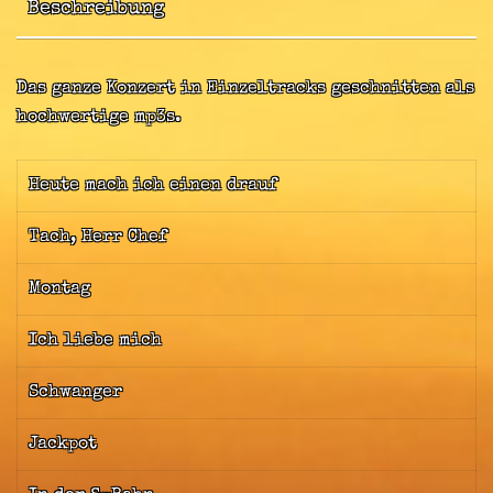
Beschreibung
Das ganze Konzert in Einzeltracks geschnitten als
hochwertige mp3s.
Heute mach ich einen drauf
Tach, Herr Chef
Montag
Ich liebe mich
Schwanger
Jackpot