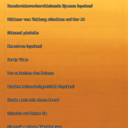
Demokratieverherrlichende Hymnen (spoken)
Zöllner vom Vollzug abhalten auf der A4
Sitzend pinkeln
Memoiren (spoken)
Party Time
Das zwischen den Beinen
Liedermacherfachgeschäft (spoken)
Heute mach ich einen drauf
Scheiss auf deine Ex
Chronik meines Alkolismuss