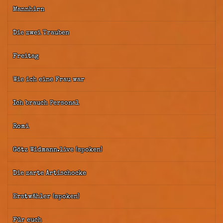
Mannhirn
Die zwei Trauben
Freitag
Wie ich eine Frau war
Ich brauch Personal
Romi
Götz Widmann.live (spoken)
Die zarte Artischocke
Erstwähler (spoken)
Für euch