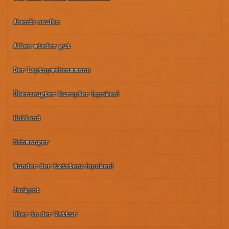
Abends saufen
Alles wieder gut
Der Laptopwebcammann
Überzeugter Europäer (spoken)
Holland
Schwanger
Wunder der Existenz (spoken)
Jackpot
Bier in der Tsttur