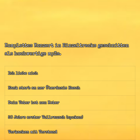
Komplettes Konzert in Einzeltracks geschnitten
als hochwertige mp3s.
Ich liebe mich
Hank starb an ner Überdosis Hasch
Dein Vater hat nen Kater
50 Jahre erster Vollrausch (spoken)
Verkacken mit Verstand