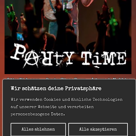
Götz Widmann – Party Time Tour – Lörrach Nellie
Nashorn 27.09.25
Wir schätzen deine Privatsphäre
20,00
€
Wir verwenden Cookies und ähnliche Technologien
auf unserer Webseite und verarbeiten
personenbezogene Daten.
Alles ablehnen
Alle akzeptieren
Impressum
|
Datenschutz
|
AGB