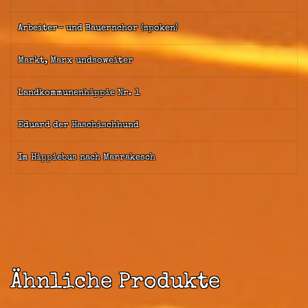
Arbeiter- und Bauernchor (spoken)
Markt, Marx undsoweiter
Landkommunenhippie Nr. 1
Eduard der Haschischhund
Im Hippiebus nach Marrakesch
Ähnliche Produkte