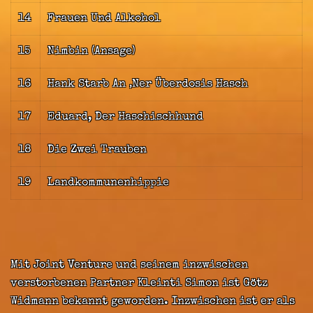
14
Frauen Und Alkohol
15
Nimbin (Ansage)
16
Hank Starb An ‚Ner Überdosis Hasch
17
Eduard, Der Haschischhund
18
Die Zwei Trauben
19
Landkommunenhippie
Mit Joint Venture und seinem inzwischen
verstorbenen Partner Kleinti Simon ist Götz
Widmann bekannt geworden. Inzwischen ist er als