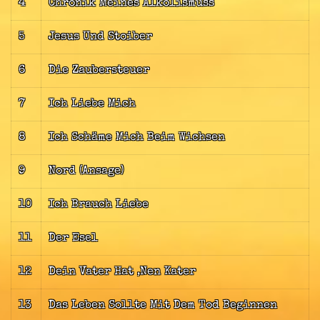
4
Chronik Meines Alkolismuss
5
Jesus Und Stoiber
6
Die Zaubersteuer
7
Ich Liebe Mich
8
Ich Schäme Mich Beim Wichsen
9
Nord (Ansage)
10
Ich Brauch Liebe
11
Der Esel
12
Dein Vater Hat ‚Nen Kater
13
Das Leben Sollte Mit Dem Tod Beginnen