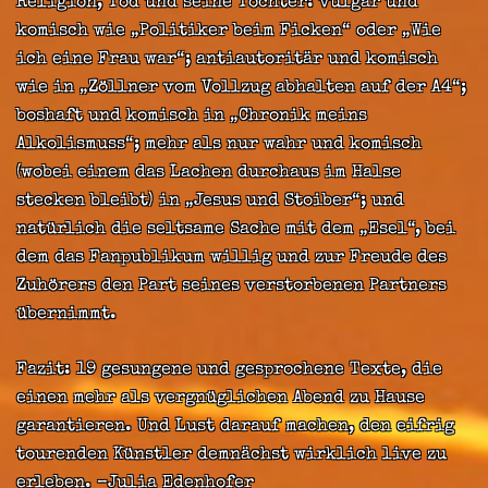
Religion, Tod und seine Tochter: vulgär und
komisch wie „Politiker beim Ficken“ oder „Wie
ich eine Frau war“; antiautoritär und komisch
wie in „Zöllner vom Vollzug abhalten auf der A4“;
boshaft und komisch in „Chronik meins
Alkolismuss“; mehr als nur wahr und komisch
(wobei einem das Lachen durchaus im Halse
stecken bleibt) in „Jesus und Stoiber“; und
natürlich die seltsame Sache mit dem „Esel“, bei
dem das Fanpublikum willig und zur Freude des
Zuhörers den Part seines verstorbenen Partners
übernimmt.
Fazit: 19 gesungene und gesprochene Texte, die
einen mehr als vergnüglichen Abend zu Hause
garantieren. Und Lust darauf machen, den eifrig
tourenden Künstler demnächst wirklich live zu
erleben.
–Julia Edenhofer