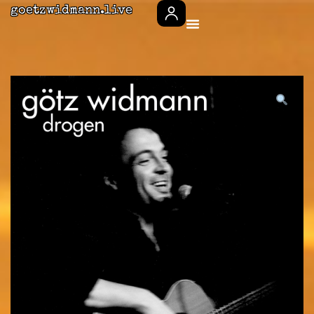
goetzwidmann.live