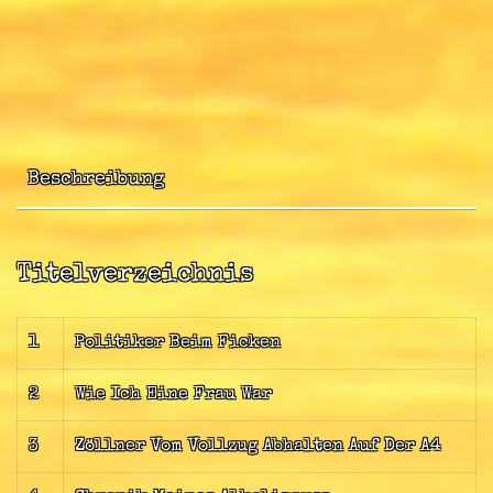
Beschreibung
Titelverzeichnis
1
Politiker Beim Ficken
2
Wie Ich Eine Frau War
3
Zöllner Vom Vollzug Abhalten Auf Der A4