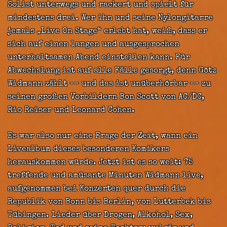
Solist unterwegs und rackert und spielt für
mindestens drei. Wer ihn und seine Nylongitarre
jemals „Live On Stage“ erlebt hat, weiß, dass er
sich auf einen langen und ausgesprochen
unterhaltsamen Abend einstellen kann. Für
Abwechslung ist auf alle Fälle gesorgt, denn Götz
Widmann zählt — und das ist unüberhörbar — zu
seinen großen Vorbildern Bon Scott von AC/DC,
Rio Reiser und Leonard Cohen.
Es war also nur eine Frage der Zeit, wann ein
Livealbum dieses besonderen Komikers
herauskommen würde. Jetzt ist es so weit: 75
treffende und amüsante Minuten Widmann live,
aufgenommen bei Konzerten quer durch die
Republik von Bonn bis Berlin, von Lutterbek bis
Tübingen. Lieder über Drogen, Alkohol, Sex,